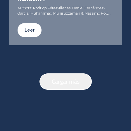
Authors: Rodrigo Pérez-Illanes, Daniel Fernàndez-
Garcia, Muhammad Muniruzzaman & Massimo Roll...
Leer
Cargar más