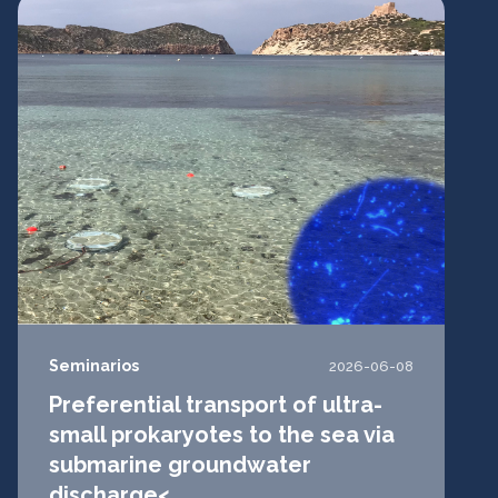
Seminarios
2026-06-08
Preferential transport of ultra-
small prokaryotes to the sea via
submarine groundwater
discharge<...