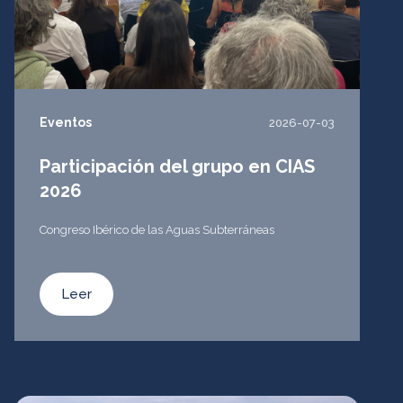
Eventos
2026-07-03
Participación del grupo en CIAS
2026
Congreso Ibérico de las Aguas Subterráneas
Leer