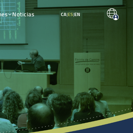
nes
Noticias
CA
|
ES
|
EN