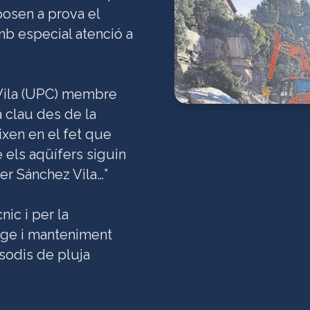
posen a prova el
amb especial atenció a
z Vila (UPC) membre
 clau des de la
ixen en el fet que
 els aqüífers siguin
er Sánchez Vila…”
ic i per la
atge i manteniment
sodis de pluja