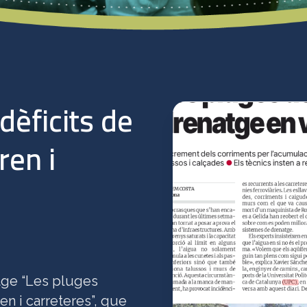
dèficits de
ren i
atge “Les pluges
en i carreteres”, que