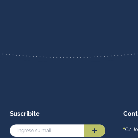
Suscríbite
Cont
C/ Jo