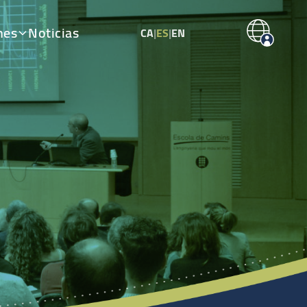
nes
Noticias
CA
|
ES
|
EN