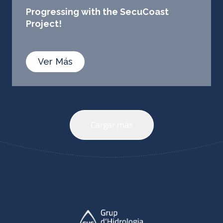
Progressing with the SecuCoast
Project!
Ver Más
Cargar más