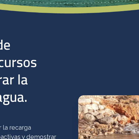
de
ecursos
ar la
agua.
 la recarga
activas y demostrar