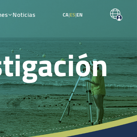
nes
Noticias
CA
|
ES
|
EN
tigación