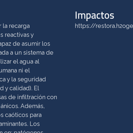
Impactos
 la recarga
https://restora.h2o
 reactivas y
apaz de asumir los
ada a un sistema de
izar el agua al
umana ni el
ca y la seguridad
 y calidad). El
s de infiltración con
gánicos. Además,
os caóticos para
taminantes. Los
n en: patógenos,