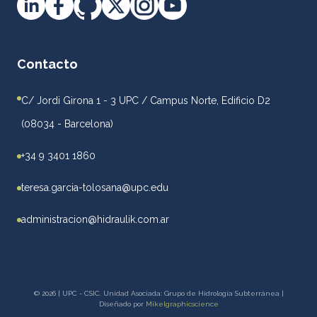
Contacto
C/ Jordi Girona 1 - 3 UPC / Campus Norte, Edificio D2
(08034 - Barcelona)
+34 9 3401 1860
teresa.garcia-tolosana@upc.edu
administracion@hidraulik.com.ar
© 2026 | UPC - CSIC. Unidad Asociada: Grupo de Hidrología Subterránea |
Diseñado por
Mikelgraphicscience