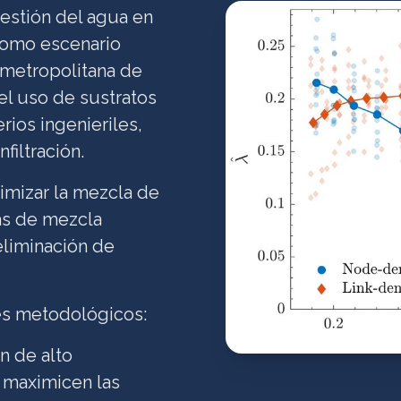
gestión del agua en
como escenario
a metropolitana de
el uso de sustratos
rios ingenieriles,
filtración.
imizar la mezcla de
as de mezcla
eliminación de
ejes metodológicos:
n de alto
e maximicen las