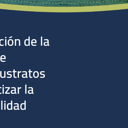
ión de la
de
ustratos
izar la
lidad