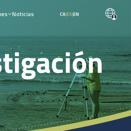
nes
Noticias
CA
|
ES
|
EN
tigación