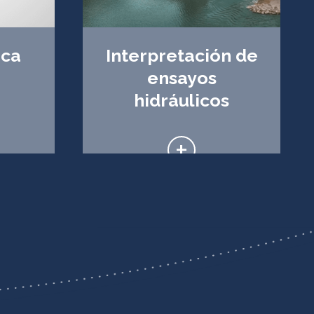
ica
Interpretación de
ensayos
hidráulicos
+