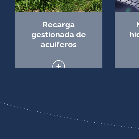
Recarga
gestionada de
hi
acuíferos
+