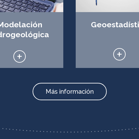
Modelación
Geoestadíst
drogeológica
+
+
Más información