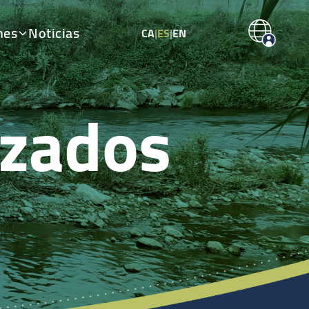
nes
Noticias
CA
|
ES
|
EN
izados