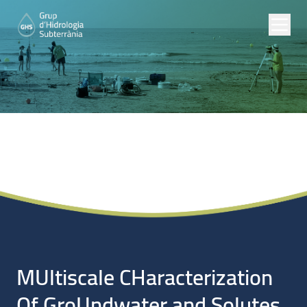
Proyectos de
Investigación
MUltiscale CHaracterization
Of GroUndwater and Solutes