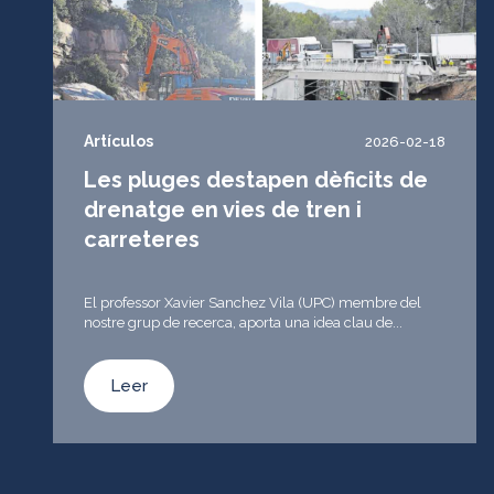
Artículos
2026-02-18
Les pluges destapen dèficits de
drenatge en vies de tren i
carreteres
El professor Xavier Sanchez Vila (UPC) membre del
nostre grup de recerca, aporta una idea clau de...
Leer