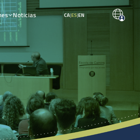
nes
Noticias
CA
|
ES
|
EN