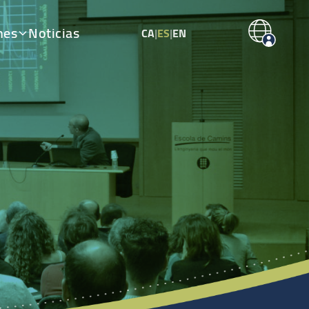
nes
Noticias
CA
|
ES
|
EN