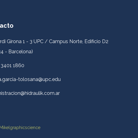
acto
rdi Girona 1 - 3 UPC / Campus Norte, Edificio D2
4 - Barcelona)
 3401 1860
a.garcia-tolosana@upc.edu
istracion@hidraulik.com.ar
Mikelgraphicscience