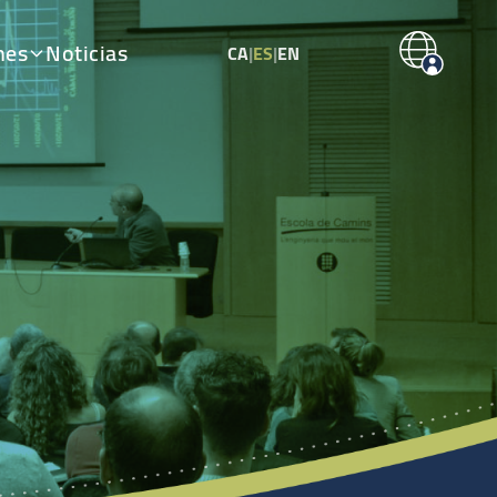
nes
Noticias
CA
|
ES
|
EN