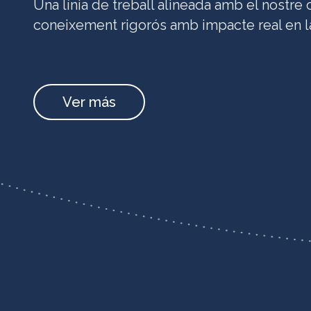
Una línia de treball alineada amb el nostr
coneixement rigorós amb impacte real en la
Ver más