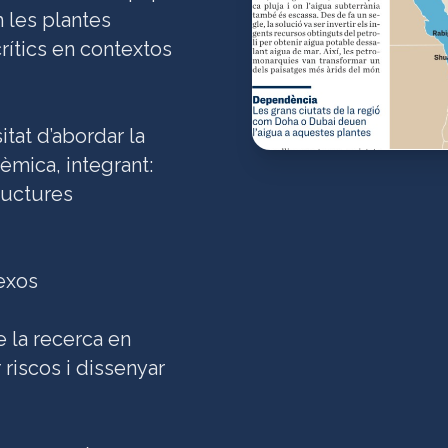
 les plantes
rítics en contextos
tat d’abordar la
èmica, integrant:
tructures
exos
e la recerca en
 riscos i dissenyar