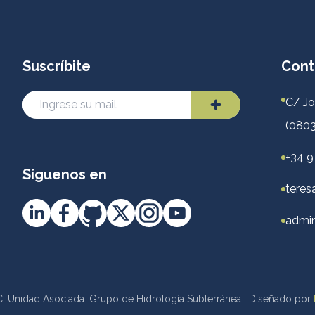
Suscríbite
Cont
C/ Jo
(0803
+34 9
Síguenos en
teres
admin
. Unidad Asociada: Grupo de Hidrología Subterránea | Diseñado por