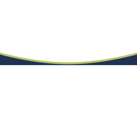
En qué nos especializamos
Trabajamos en la
caracterización de medios
permeables
a través de propiedades hidráulicas e
hidroquímicas. Las líneas de investigación son
soluciones de remediación de suelos y acuíferos
basadas en la naturaleza: