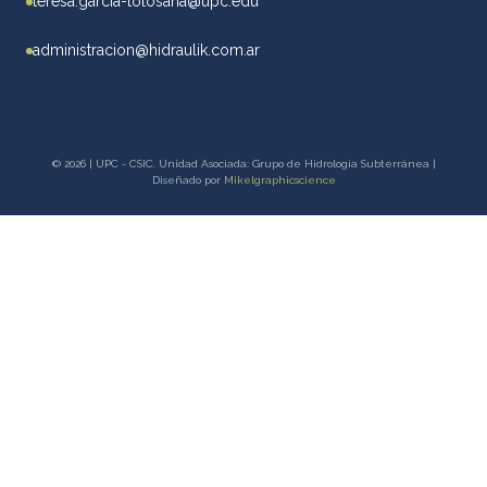
teresa.garcia-tolosana@upc.edu
administracion@hidraulik.com.ar
© 2026 | UPC - CSIC. Unidad Asociada: Grupo de Hidrología Subterránea |
Diseñado por
Mikelgraphicscience