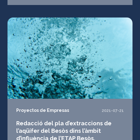
Proyectos de Empresas
2021-07-21
Redacció del pla d’extraccions de
l’aqüífer del Besòs dins l’àmbit
d’influència de l’ETAP Besòs.