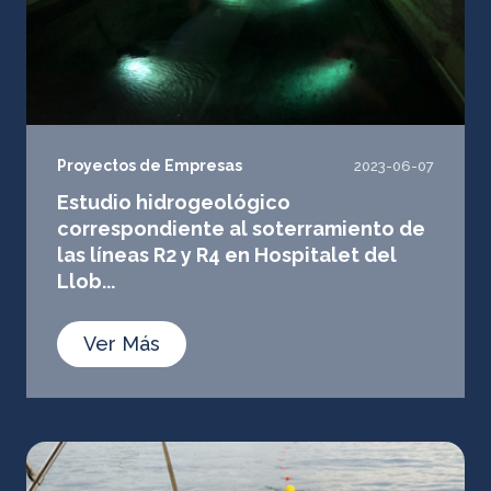
Proyectos de Empresas
2023-06-07
Estudio hidrogeológico
correspondiente al soterramiento de
las líneas R2 y R4 en Hospitalet del
Llob...
Ver Más