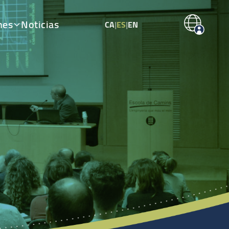
nes
Noticias
CA
|
ES
|
EN