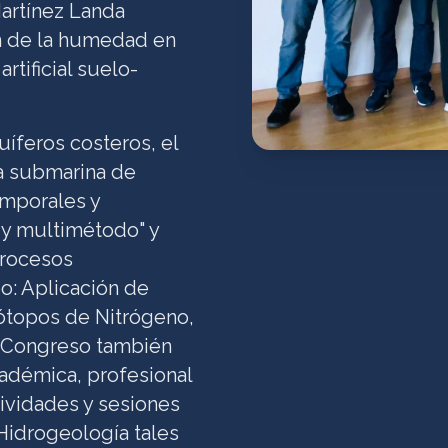
Martínez Landa
ón de la humedad en
rtificial suelo-
cuíferos costeros, el
ga submarina de
emporales y
r y multimétodo" y
procesos
o: Aplicación de
sótopos de Nitrógeno,
El Congreso también
cadémica, profesional
ividades y sesiones
 Hidrogeología tales