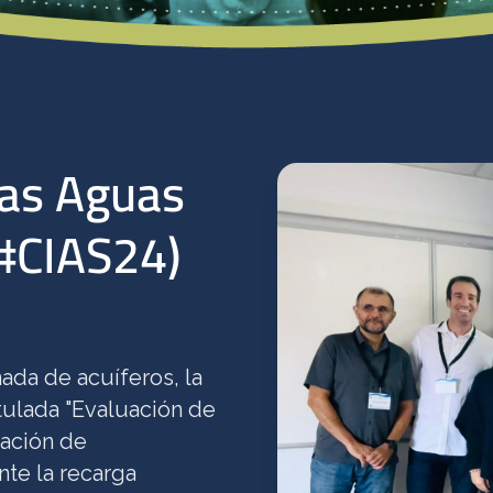
las Aguas
#CIAS24)
nada de acuíferos, la
itulada "Evaluación de
nación de
te la recarga