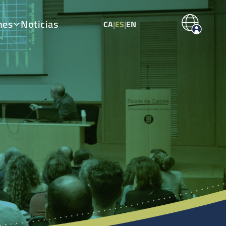
nes
Noticias
CA
|
ES
|
EN