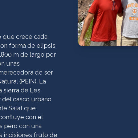
o que crece cada
on forma de elipsis
1.800 m de largo por
on unas
o merecedora de ser
atural (PEIN). La
a sierra de Les
r del casco urbano
nte Salat que
confluye con el
os pero con una
 incisiones fruto de