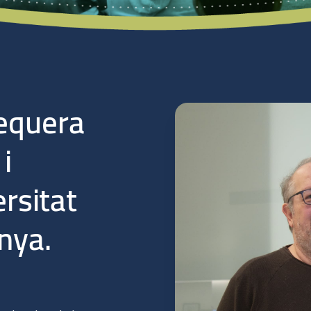
sequera
i
ersitat
nya.