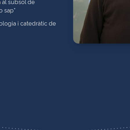
a al subsol de
o sap”
ologia i catedràtic de