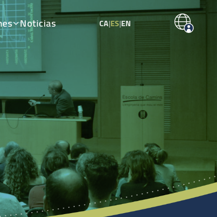
nes
Noticias
CA
|
ES
|
EN