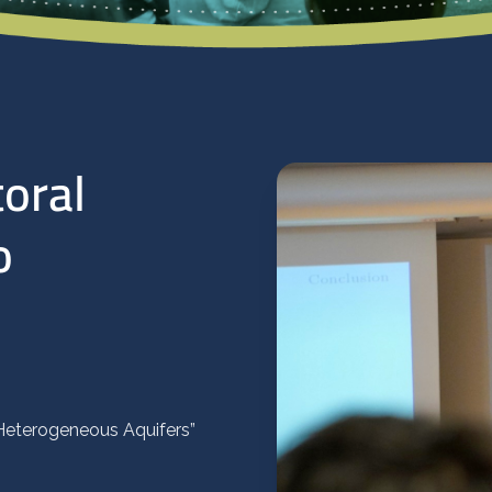
toral
o
 Heterogeneous Aquifers”