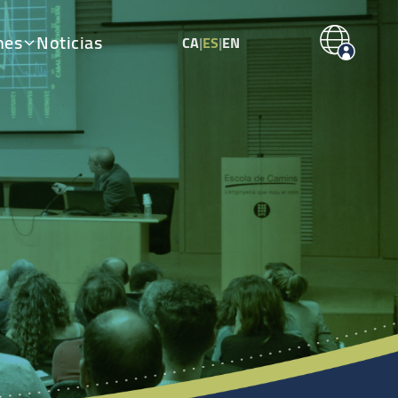
nes
Noticias
CA
|
ES
|
EN