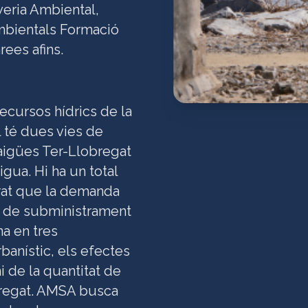
yeria Ambiental,
mbientals Formació
ees afins.
ecursos hídrics de la
l té dues vies de
d’aigües Ter-Llobregat
igua. Hi ha un total
grat que la demanda
te de subministrament
na en tres
banístic, els efectes
i de la quantitat de
obregat. AMSA busca