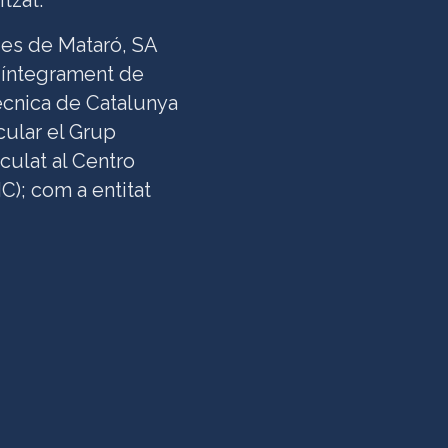
tzat.
gües de Mataró, SA
l íntegrament de
tècnica de Catalunya
cular el Grup
culat al Centro
C); com a entitat