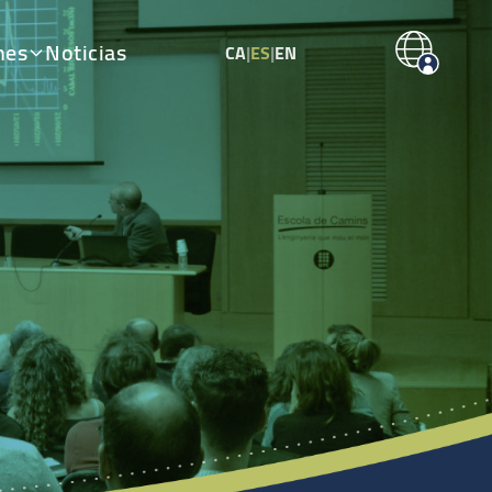
nes
Noticias
CA
|
ES
|
EN