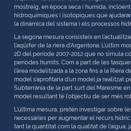
mostreig, en època seca i humida, incloent
hidroquímiques i isotòpiques que ajudara
la dinàmica del sistema i els processos hid
La segona mesura consisteix en l’actualitz
l’aqüífer de la riera d’Argentona. L’últim m
2D del període 2007-2012 que no simula c
períodes humits. Com a part de les tasque
l’àrea modelitzada a la zona fins a la Riera
model s’aprofitaria d’un model ja realitzat 
Subterrània de la part surt del Maresme en e
model resultant té l’objectiu de ser més robu
L’última mesura, pretén investigar sobre le
necessàries per augmentar el recurs hídric
tant la quantitat com la qualitat de l’aigua,