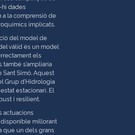
-hi dades
n a la comprensió de
roquímics implicats.
ació del model de
odel vàlid és un model
orrectament els
s també s’ampliaria
 de Sant Simó. Aquest
pel Grup d’Hidrologia
stat estacionari. El
st i resilient.
s actuacions
 disponible millorant
 ja que un dels grans