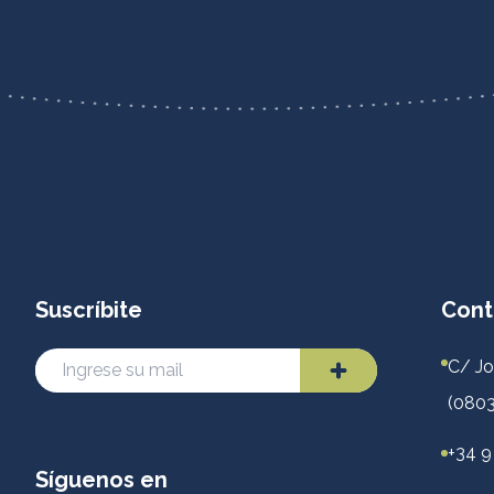
Suscríbite
Cont
C/ Jo
(0803
+34 9
Síguenos en