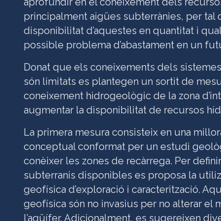
aprofundir en el coneixement dels recurso
principalment aigües subterrànies, per tal d
disponibilitat d’aquestes en quantitat i qual
possible problema d’abastament en un futu
Donat que els coneixements dels sistemes 
són limitats es plantegen un sortit de mesu
coneixement hidrogeològic de la zona d’int
augmentar la disponibilitat de recursos híd
La primera mesura consisteix en una millo
conceptual conformat per un estudi geològ
conèixer les zones de recàrrega. Per definir
subterranis disponibles es proposa la util
geofísica d’exploració i caracterització. 
geofísica són no invasius per no alterar el
l’aqüífer. Adicionalment, es sugereixen d