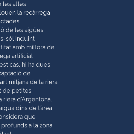
n les altes
louen la recàrrega
actades.
ió de les aigües
s-sól induint
ntitat amb millora de
ega artificial
st cas, hi ha dues
 captació de
rt mitjana de la riera
t de petites
a riera d’Argentona.
aigua dins de l’àrea
considera que
 profunds a la zona