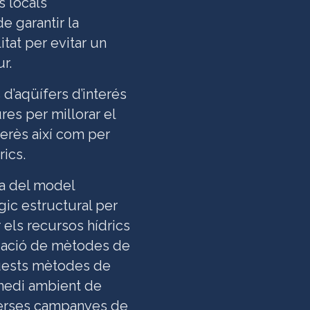
s locals
e garantir la
itat per evitar un
r.
d’aqüífers d’interés
res per millorar el
erès així com per
rics.
ra del model
ic estructural per
 els recursos hídrics
izació de mètodes de
Aquests mètodes de
 medi ambient de
iverses campanyes de