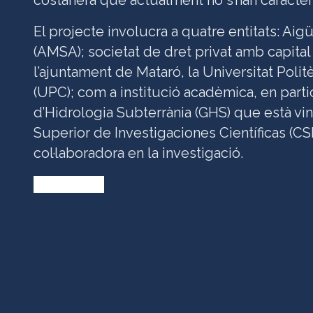
costanera que actualment no s’han caracteri
El projecte involucra a quatre entitats: Ai
(AMSA); societat de dret privat amb capita
l’ajuntament de Mataró, la Universitat Poli
(UPC); com a institució acadèmica, en parti
d’Hidrologia Subterrània (GHS) que està vin
Superior de Investigaciones Científicas (CSI
col·laboradora en la investigació.
Inscripción