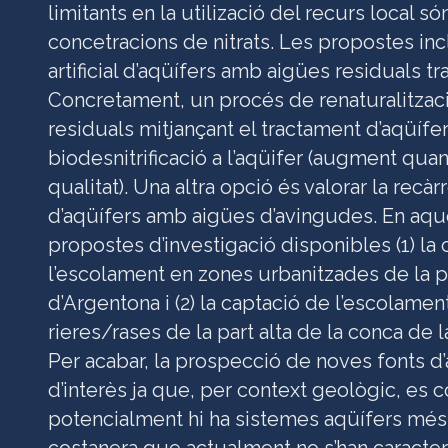
limitants en la utilizació del recurs local só
concetracions de nitrats. Les propostes inc
artificial d’aqüífers amb aigües residuals tr
Concretament, un procés de renaturalitzac
residuals mitjançant el tractament d’aqüífer
biodesnitrificació a l’aqüifer (augment qua
qualitat). Una altra opció és valorar la recàrr
d’aqüífers amb aigües d’avingudes. En aque
propostes d’investigació disponibles (1) la
l’escolament en zones urbanitzades de la pa
d’Argentona i (2) la captació de l’escolamen
rieres/rases de la part alta de la conca de l
Per acabar, la prospecció de noves fonts d’
d’interès ja que, per context geològic, es 
potencialment hi ha sistemes aqüífers més