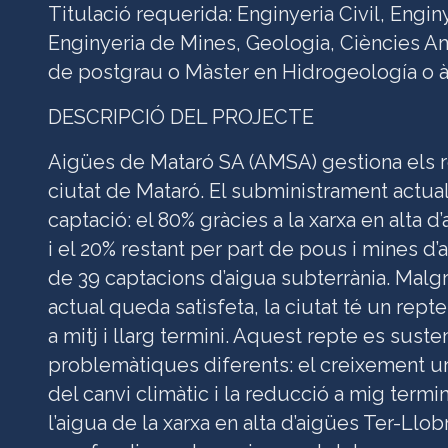
Titulació requerida: Enginyeria Civil, Engin
Enginyeria de Mines, Geologia, Ciències A
de postgrau o Màster en Hidrogeología o àr
DESCRIPCIÓ DEL PROJECTE
Aigües de Mataró SA (AMSA) gestiona els r
ciutat de Mataró. El subministrament actua
captació: el 80% gràcies a la xarxa en alta 
i el 20% restant per part de pous i mines d’a
de 39 captacions d’aigua subterrània. Mal
actual queda satisfeta, la ciutat té un rep
a mitj i llarg termini. Aquest repte es suste
problemàtiques diferents: el creixement ur
del canvi climàtic i la reducció a mig termin
l’aigua de la xarxa en alta d’aigües Ter-Ll