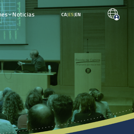
nes
Noticias
CA
|
ES
|
EN