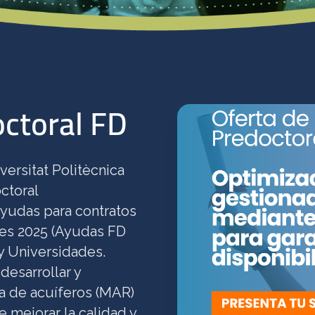
octoral FD
ersitat Politècnica
ctoral
Ayudas para contratos
res 2025 (Ayudas FD
 y Universidades.
esarrollar y
da de acuíferos (MAR)
e mejorar la calidad y